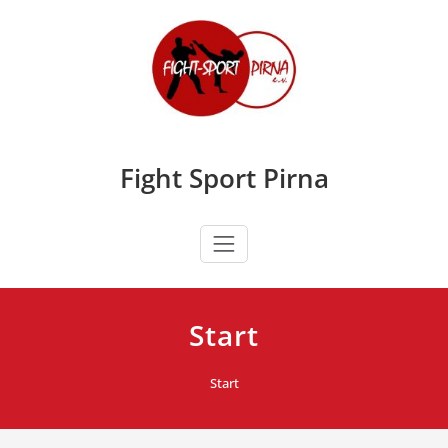
Zum
Inhalt
springen
Fight Sport Pirna
Start
Start