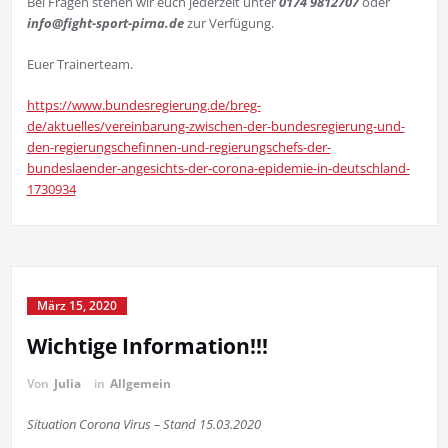
Bei Fragen stehen wir euch jederzeit unter
0174 9812707
oder
info@fight-sport-pirna.de
zur Verfügung.
Euer Trainerteam.
https://www.bundesregierung.de/breg-
de/aktuelles/vereinbarung-zwischen-der-bundesregierung-und-
den-regierungschefinnen-und-regierungschefs-der-
bundeslaender-angesichts-der-corona-epidemie-in-deutschland-
1730934
März 15, 2020
Wichtige Information!!!
Von
Julia
in
Allgemein
Situation Corona Virus – Stand 15.03.2020